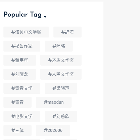
Popular Tag ,,
诺贝尔文学奖
辞海
秘鲁作家
萨略
董宇辉
矛盾文学奖
刘醒龙
人民文学奖
青春文学
梁晓声
青春
maodun
电影文学
刘慈欣
三体
202606