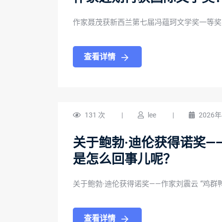
作家聂茂获新西兰第七届冯蕴珂文学奖一等奖
查看详情
131 次
|
lee
|
2026
关于鲍勃·迪伦获得诺奖——
是怎么回事儿呢？
关于鲍勃·迪伦获得诺奖——作家刘震云 “鸡群
查看详情