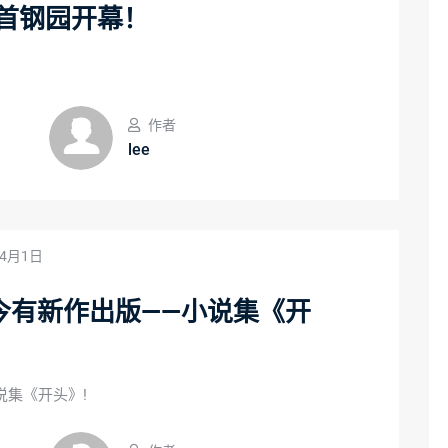
京首钢园开幕！
作者
lee
年4月1日
今有新作出版——小说集《开
说集《开头》!