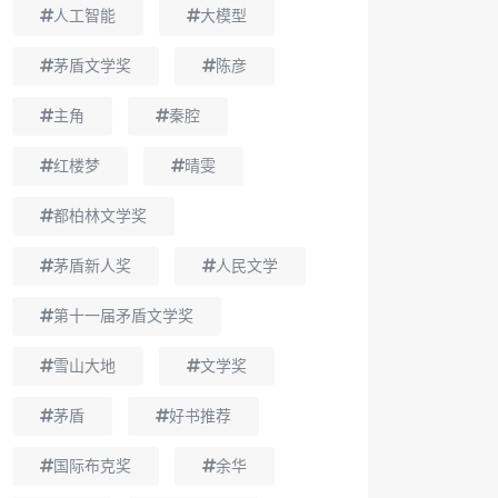
人工智能
大模型
茅盾文学奖
陈彦
主角
秦腔
红楼梦
晴雯
都柏林文学奖
茅盾新人奖
人民文学
第十一届矛盾文学奖
雪山大地
文学奖
茅盾
好书推荐
国际布克奖
余华