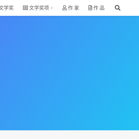
文学奖
文学奖项
作 家
作 品